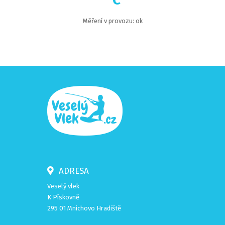
Měření v provozu: ok
ADRESA
Veselý vlek
K Pískovně
295 01 Mnichovo Hradiště