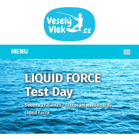
LIQUID FORCE
Test Day
Sobota 27.5.2023 - Testování wakeboardů
Liquid Force