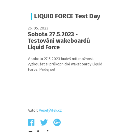
LIQUID FORCE Test Day
26
.
05
.
2023
Sobota 27.5.2023 -
Testování wakeboardů
Liquid Force
V sobotu 27.5.2023 budeš mít možnost
vyzkoušet si průkopnické wakeboardy Liquid
Force. Přidej se!
Autor:
VeselýVlek.cz