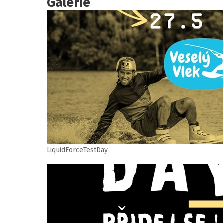
Galerie
LiquidForceTestDay