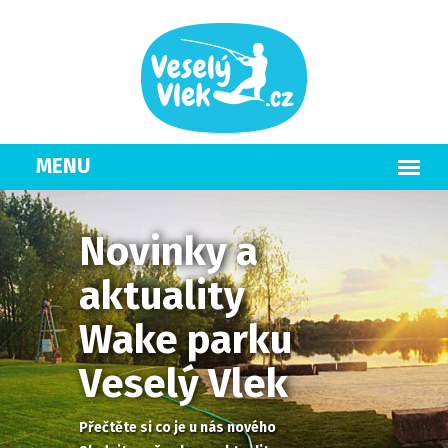
Novinky a
aktuality
Wake parku
Veselý Vlek
Přečtěte si co je u nás nového