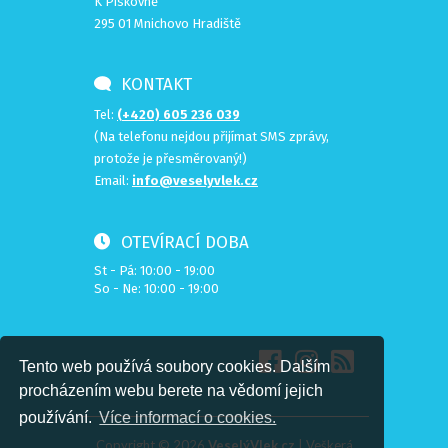
K Pískovně
295 01 Mnichovo Hradiště
KONTAKT
Tel:
(+420) 605 236 039
(Na telefonu nejdou přijímat SMS zprávy,
protože je přesměrovaný!)
Email:
info@veselyvlek.cz
OTEVÍRACÍ DOBA
St - Pá: 10:00 - 19:00
So - Ne: 10:00 - 19:00
Tento web používá soubory cookies. Dalším
procházením webu berete na vědomí jejich
používání.
Více informací o cookies.
Copyright ©
2026
VeselýVlek.cz
| Veškerá