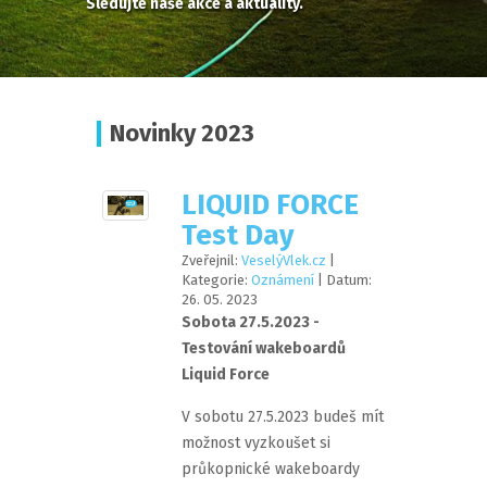
Sledujte naše akce a aktuality.
Novinky 2023
LIQUID FORCE
Test Day
Zveřejnil:
VeselýVlek.cz
|
Kategorie:
Oznámení
| Datum:
26
.
05
.
2023
Sobota 27.5.2023 -
Testování wakeboardů
Liquid Force
V sobotu 27.5.2023 budeš mít
možnost vyzkoušet si
průkopnické wakeboardy