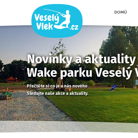
DOMŮ
Novinky a aktuality
Wake parku Veselý 
Přečtěte si co je u nás nového
Sledujte naše akce a aktuality.