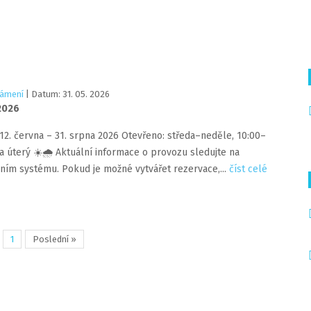
ámení
| Datum:
31
.
05
.
2026
 2026
12. června – 31. srpna 2026 Otevřeno: středa–neděle, 10:00–
a úterý ☀️🌧️ Aktuální informace o provozu sledujte na
ním systému. Pokud je možné vytvářet rezervace,...
číst celé
1
Poslední »