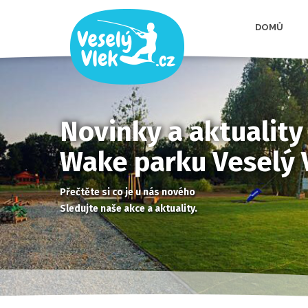
DOMŮ
Novinky a aktuality
Wake parku Veselý 
Přečtěte si co je u nás nového
Sledujte naše akce a aktuality.