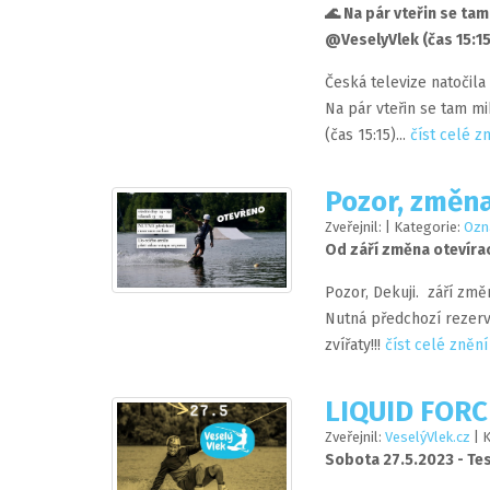
️‍🌊 Na pár vteřin se t
@VeselyVlek (čas 15:15) 
Česká televize natočila
Na pár vteřin se tam m
(čas 15:15)...
číst celé z
Pozor, změna
Zveřejnil:
| Kategorie:
Ozn
Od září změna otevírac
Pozor, Dekuji. září změn
Nutná předchozí rezerva
zvířaty!!!
číst celé znění
LIQUID FORC
Zveřejnil:
VeselýVlek.cz
| 
Sobota 27.5.2023 - Te