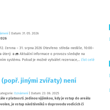
ámení
| Datum:
31
.
05
.
2026
 2026
12. června – 31. srpna 2026 Otevřeno: středa–neděle, 10:00–
a úterý ☀️🌧️ Aktuální informace o provozu sledujte na
ním systému. Pokud je možné vytvářet rezervace,...
číst celé
(popř. jinými zvířaty) není
Kategorie:
Oznámení
| Datum:
23
.
06
.
2025
ále v platnosti. Jedinou výjimkou, kdy je vstup do areálu
volen, je vstup návštěvníků v doprovodu vodících či