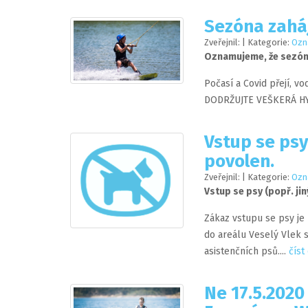
Sezóna zaháj
Zveřejnil:
| Kategorie:
Ozn
Oznamujeme, že sezóna
Počasí a Covid přejí, vo
DODRŽUJTE VEŠKERÁ HY
Vstup se psy 
povolen.
Zveřejnil:
| Kategorie:
Ozn
Vstup se psy (popř. jin
Zákaz vstupu se psy je 
do areálu Veselý Vlek 
asistenčních psů....
číst
Ne 17.5.2020