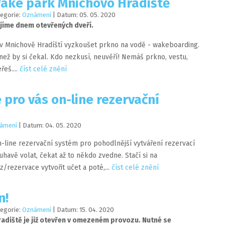
Wake park Mnichovo Hradiště
tegorie:
Oznámení
| Datum:
05
.
05
.
2020
ájíme dnem otevřených dveří.
v Mnichově Hradíští vyzkoušet prkno na vodě - wakeboarding.
než by si čekal. Kdo nezkusí, neuvěří! Nemáš prkno, vestu,
eš....
číst celé znění
e pro vás on-line rezervační
ámení
| Datum:
04
.
05
.
2020
n-line rezervační systém pro pohodlnější vytváření rezervací
uhavě volat, čekat až to někdo zvedne. Stačí si na
rezervace vytvořit učet a poté,...
číst celé znění
n!
tegorie:
Oznámení
| Datum:
15
.
04
.
2020
adiště je již otevřen v omezeném provozu. Nutné se