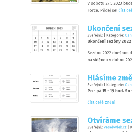
V sobotu 27.5.2023 bud
Force. Přidej se!
číst ce
Ukončení se
Zveřejnil:
| Kategorie:
Ozn
Ukončení sezóny 2022
Sezónu 2022 dnešním d
na viděnou v dubnu 20
Hlásíme změ
Zveřejnil:
| Kategorie:
Ozn
Po - pá 15 - 19 hod. So 
číst celé znění
Otvíráme se
Zveřejnil:
VeselyVlek.cz
| 