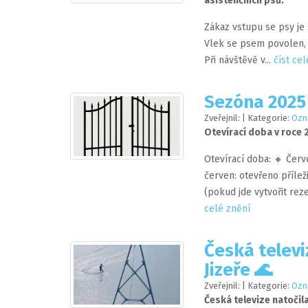
asistenčních psů.
Zákaz vstupu se psy je 
Vlek se psem povolen, 
Při návštěvě v...
číst ce
Sezóna 2025
Zveřejnil:
| Kategorie:
Ozn
Otevírací doba v roce 
Otevírací doba: 🔸 Čer
červen: otevřeno přílež
(pokud jde vytvořit reze
celé znění
Česká televi
Jizeře ️‍🌊
Zveřejnil:
| Kategorie:
Ozn
Česká televize natočil