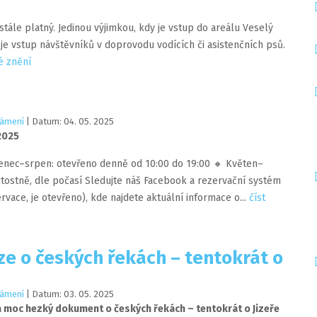
stále platný. Jedinou výjimkou, kdy je vstup do areálu Veselý
je vstup návštěvníků v doprovodu vodících či asistenčních psů.
lé znění
ámení
| Datum:
04
.
05
.
2025
2025
venec–srpen: otevřeno denně od 10:00 do 19:00 🔸 Květen–
itostně, dle počasí Sledujte náš Facebook a rezervační systém
rvace, je otevřeno), kde najdete aktuální informace o...
číst
ze o českých řekách – tentokrát o
ámení
| Datum:
03
.
05
.
2025
a moc hezký dokument o českých řekách – tentokrát o Jizeře