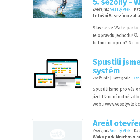
5. sezóny - 
Zveřejnil:
Veselý Vlek
| Ka
Letošní 5. sezónu zah
Stav se ve Wake parku 
Je opravdu jednodušší, 
helmu, neoprén? Nic neř
Spustili jsm
systém
Zveřejnil:
| Kategorie:
Ozn
Spustili jsme pro vás o
jízd. Už není nutné zdlo
webu www.veselyvlek.cz/
Areál otevře
Zveřejnil:
Veselý Vlek
| Ka
Wake park Mnichovo hr