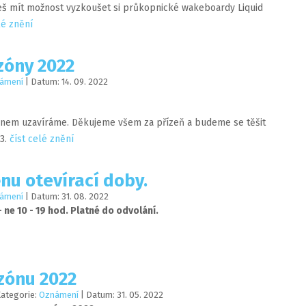
eš mít možnost vyzkoušet si průkopnické wakeboardy Liquid
lé znění
zóny 2022
ámení
| Datum:
14
.
09
.
2022
nem uzavíráme. Děkujeme všem za přízeň a budeme se těšit
23.
číst celé znění
nu otevírací doby.
ámení
| Datum:
31
.
08
.
2022
- ne 10 - 19 hod. Platné do odvolání.
zónu 2022
Kategorie:
Oznámení
| Datum:
31
.
05
.
2022