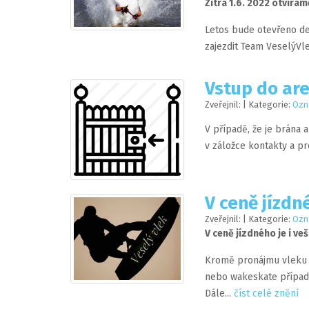
Zítra 1.6. 2022 otvírá
Letos bude otevřeno den
zajezdit Team VeselýVl
Vstup do are
Zveřejnil:
| Kategorie:
Ozn
V případě, že je brána a
v záložce kontakty a pr
V ceně jízdné
Zveřejnil:
| Kategorie:
Ozn
V ceně jízdného je i v
Kromě pronájmu vleku j
nebo wakeskate případn
Dále...
číst celé znění