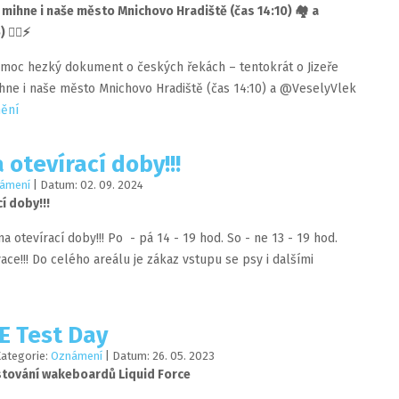
am mihne i naše město Mnichovo Hradiště (čas 14:10) 🏘️ a
‍♂️⚡️
 moc hezký dokument o českých řekách – tentokrát o Jizeře ️‍
ihne i naše město Mnichovo Hradiště (čas 14:10) a @VeselyVlek
nění
 otevírací doby!!!
ámení
| Datum:
02
.
09
.
2024
í doby!!!
a otevírací doby!!! Po - pá 14 - 19 hod. So - ne 13 - 19 hod.
ce!!! Do celého areálu je zákaz vstupu se psy i dalšími
E Test Day
Kategorie:
Oznámení
| Datum:
26
.
05
.
2023
stování wakeboardů Liquid Force