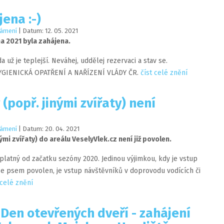
ena :-)
ámení
| Datum:
12
.
05
.
2021
 2021 byla zahájena.
da už je teplejší. Neváhej, uddělej rezervaci a stav se.
GIENICKÁ OPATŘENÍ A NAŘÍZENÍ VLÁDY ČR.
číst celé znění
(popř. jinými zvířaty) není
ámení
| Datum:
20
.
04
.
2021
ými zvířaty) do areálu VeselyVlek.cz není již povolen.
platný od začatku sezóny 2020. Jedinou výjimkou, kdy je vstup
se psem povolen, je vstup návštěvníků v doprovodu vodících či
 celé znění
 Den otevřených dveří - zahájení