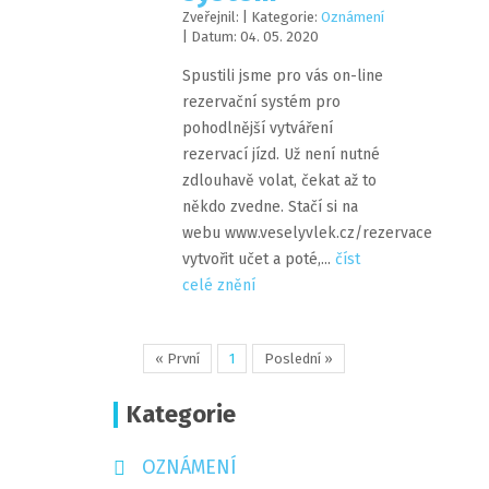
Zveřejnil:
| Kategorie:
Oznámení
| Datum:
04
.
05
.
2020
Spustili jsme pro vás on-line
rezervační systém pro
pohodlnější vytváření
rezervací jízd. Už není nutné
zdlouhavě volat, čekat až to
někdo zvedne. Stačí si na
webu www.veselyvlek.cz/rezervace
vytvořit učet a poté,...
číst
celé znění
« První
1
Poslední »
Kategorie
OZNÁMENÍ