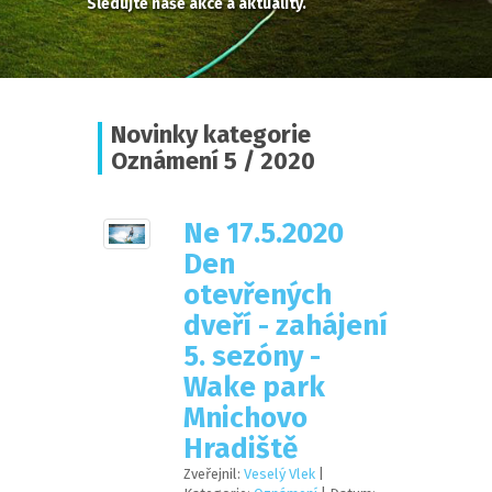
Sledujte naše akce a aktuality.
Novinky kategorie
Oznámení 5 / 2020
Ne 17.5.2020
Den
otevřených
dveří - zahájení
5. sezóny -
Wake park
Mnichovo
Hradiště
Zveřejnil:
Veselý Vlek
|