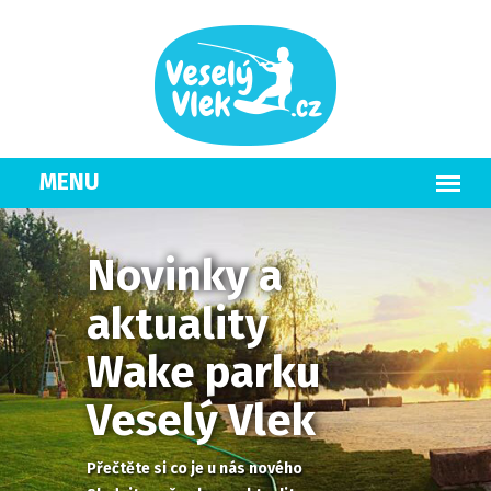
Novinky a
aktuality
Wake parku
Veselý Vlek
Přečtěte si co je u nás nového