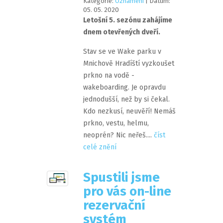
Kategorie:
Oznámení
| Datum:
05
.
05
.
2020
Letošní 5. sezónu zahájíme
dnem otevřených dveří.
Stav se ve Wake parku v
Mnichově Hradíští vyzkoušet
prkno na vodě -
wakeboarding. Je opravdu
jednodušší, než by si čekal.
Kdo nezkusí, neuvěří! Nemáš
prkno, vestu, helmu,
neoprén? Nic neřeš....
číst
celé znění
Spustili jsme
pro vás on-line
rezervační
systém