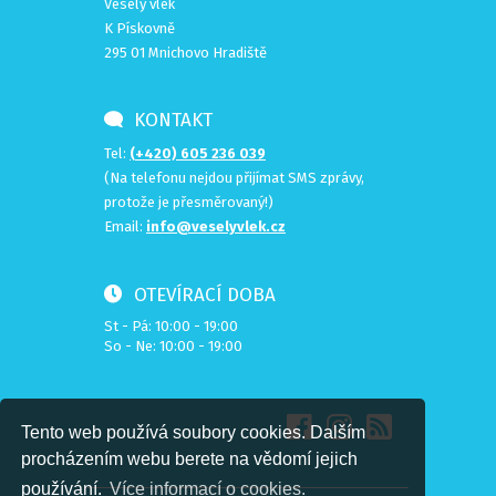
Veselý vlek
K Pískovně
295 01 Mnichovo Hradiště
KONTAKT
Tel:
(+420) 605 236 039
(Na telefonu nejdou přijímat SMS zprávy,
protože je přesměrovaný!)
Email:
info@veselyvlek.cz
OTEVÍRACÍ DOBA
St - Pá: 10:00 - 19:00
So - Ne: 10:00 - 19:00
Tento web používá soubory cookies. Dalším
procházením webu berete na vědomí jejich
používání.
Více informací o cookies.