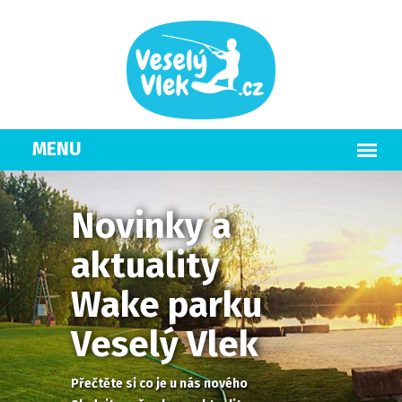
Novinky a
aktuality
Wake parku
Veselý Vlek
Přečtěte si co je u nás nového