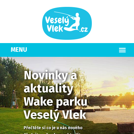
Novinky a
aktuality
Wake parku
Veselý Vlek
Přečtěte si co je u nás nového