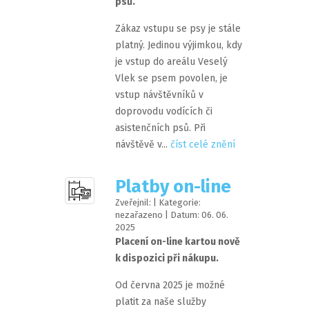
psů.
Zákaz vstupu se psy je stále
platný. Jedinou výjimkou, kdy
je vstup do areálu Veselý
Vlek se psem povolen, je
vstup návštěvníků v
doprovodu vodících či
asistenčních psů. Při
návštěvě v...
číst celé znění
Platby on-line
Zveřejnil:
| Kategorie:
nezařazeno | Datum:
06
.
06
.
2025
Placení on-line kartou nově
k dispozici při nákupu.
Od června 2025 je možné
platit za naše služby