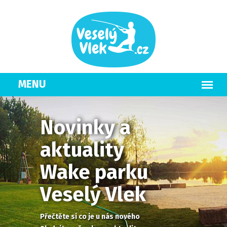
Novinky a
aktuality
Wake parku
Veselý Vlek
Přečtěte si co je u nás nového