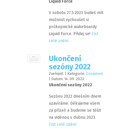
Liquid Force
V sobotu 27.5.2023 budeš mít
možnost vyzkoušet si
průkopnické wakeboardy
Liquid Force. Přidej se!
číst
celé znění
Ukončení
sezóny 2022
Zveřejnil:
| Kategorie:
Oznámení
| Datum:
14
.
09
.
2022
Ukončení sezóny 2022
Sezónu 2022 dnešním dnem
uzavíráme. Děkujeme všem
za přízeň a budeme se těšit
na viděnou v dubnu 2023.
číst celé znění