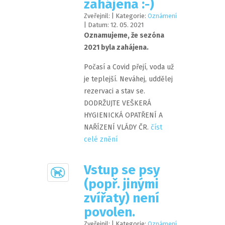
zahájena :-)
Zveřejnil:
| Kategorie:
Oznámení
| Datum:
12
.
05
.
2021
Oznamujeme, že sezóna
2021 byla zahájena.
Počasí a Covid přejí, voda už
je teplejší. Neváhej, uddělej
rezervaci a stav se.
DODRŽUJTE VEŠKERÁ
HYGIENICKÁ OPATŘENÍ A
NAŘÍZENÍ VLÁDY ČR.
číst
celé znění
Vstup se psy
(popř. jinými
zvířaty) není
povolen.
Zveřejnil:
| Kategorie:
Oznámení