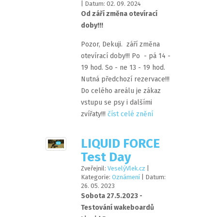
| Datum:
02
.
09
.
2024
Od září změna otevírací
doby!!!
Pozor, Dekuji. září změna
otevírací doby!!! Po - pá 14 -
19 hod. So - ne 13 - 19 hod.
Nutná předchozí rezervace!!!
Do celého areálu je zákaz
vstupu se psy i dalšími
zvířaty!!!
číst celé znění
LIQUID FORCE
Test Day
Zveřejnil:
VeselýVlek.cz
|
Kategorie:
Oznámení
| Datum:
26
.
05
.
2023
Sobota 27.5.2023 -
Testování wakeboardů