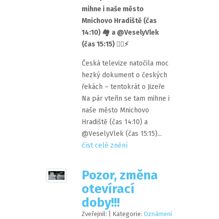
mihne i naše město
Mnichovo Hradiště (čas
14:10) 🏘️ a @VeselyVlek
(čas 15:15) 🏄‍♂️⚡️
Česká televize natočila moc
hezký dokument o českých
řekách – tentokrát o Jizeře ️‍
Na pár vteřin se tam mihne i
naše město Mnichovo
Hradiště (čas 14:10) a
@VeselyVlek (čas 15:15)...
číst celé znění
Pozor, změna
otevírací
doby!!!
Zveřejnil:
| Kategorie:
Oznámení