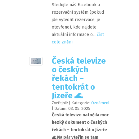
Sledujte náš Facebook a
rezervační systém (pokud
jde vytvořit rezervace, je
otevřeno), kde najdete
aktuální informace o...
číst
celé znění
Česká televize
o českých
řekách –
tentokrát o
Jizeře ️‍🌊
Zveřejnil:
| Kategorie:
Oznámení
| Datum:
03
.
05
.
2025
Česká televize natočila moc
hezký dokument o českých
řekách – tentokrát o Jizeře
️‍🌊 Na pár vteřin se tam