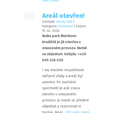
celé znění
Areál otevřen!
Zveřejnil:
Veselý Vlek
|
Kategorie:
Oznámení
| Datum:
15
.
04
.
2020
Wake park Mnichovo
hradiště je již otevřen v
omezeném provozu. Nutné
se objednat. Volejte: +420
605 236 039.
I my musíme respektovat
nařízení vlády a areál byl
uzavřen. Po uvolnění
sportovišť je arál znovu
otevřen v omezeném
provozu. je nutné se předem
objednat a rezervovat si
termín. Není...
číst celé znění