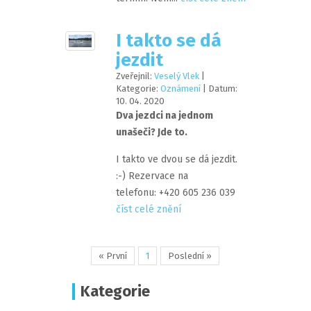
I takto se dá
jezdit
Zveřejnil:
Veselý Vlek
|
Kategorie:
Oznámení
| Datum:
10
.
04
.
2020
Dva jezdci na jednom
unašeči? Jde to.
I takto ve dvou se dá jezdit.
:-) Rezervace na
telefonu: +420 605 236 039
číst celé znění
« První
1
Poslední »
Kategorie