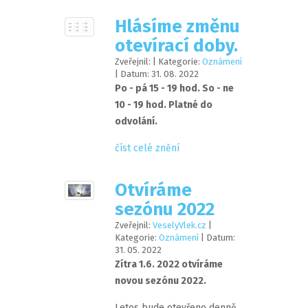
Hlásíme změnu
otevírací doby.
Zveřejnil:
| Kategorie:
Oznámení
| Datum:
31
.
08
.
2022
Po - pá 15 - 19 hod. So - ne
10 - 19 hod. Platné do
odvolání.
číst celé znění
Otvíráme
sezónu 2022
Zveřejnil:
VeselyVlek.cz
|
Kategorie:
Oznámení
| Datum:
31
.
05
.
2022
Zítra 1.6. 2022 otvíráme
novou sezónu 2022.
Letos bude otevřeno denně