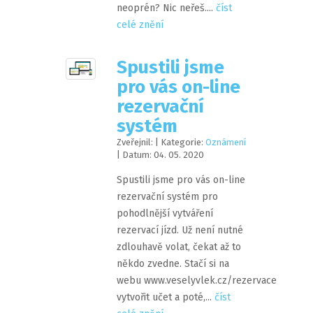
neoprén? Nic neřeš....
číst
celé znění
Spustili jsme
pro vás on-line
rezervační
systém
Zveřejnil:
| Kategorie:
Oznámení
| Datum:
04
.
05
.
2020
Spustili jsme pro vás on-line
rezervační systém pro
pohodlnější vytváření
rezervací jízd. Už není nutné
zdlouhavě volat, čekat až to
někdo zvedne. Stačí si na
webu www.veselyvlek.cz/rezervace
vytvořit učet a poté,...
číst