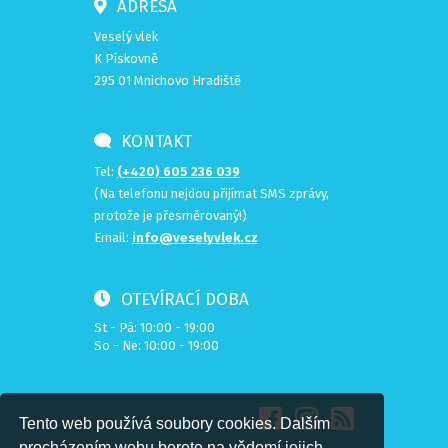
ADRESA
Veselý vlek
K Pískovně
295 01 Mnichovo Hradiště
KONTAKT
Tel:
(+420) 605 236 039
(Na telefonu nejdou přijímat SMS zprávy,
protože je přesměrovaný!)
Email:
info@veselyvlek.cz
OTEVÍRACÍ DOBA
St - Pá: 10:00 - 19:00
So - Ne: 10:00 - 19:00
Tento web používá soubory cookies. Dalším
procházením webu berete na vědomí jejich