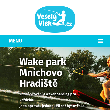
Wake park
Mnichovo
Hradiště
Vodní lyžování a wakeboarding pro
každého.
Je to opravdu jednodušší než byste čekali.